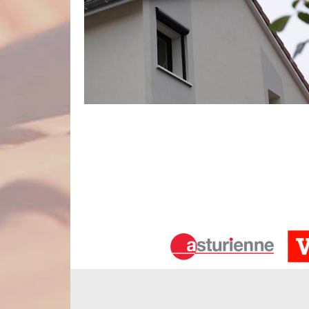
Peinture de façade : une des finition
Optez pour les services de l’entreprise de raval
touche de couleur à vos murs extérieurs. Nous vo
Dans cette optique, vu que nous disposons d’un 
ravaleurs du 80170 est apte à poser de la peintur
bois, l’enduit, la pierre, le béton et plus encore. 
Elaboration gratuite d’un devis de r
Quel budget faut-il prévoir pour pouvoir assurer l
coût de cette opération est très varié. Ainsi, il fau