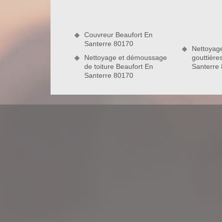
très raisonnable voir un prix pas cher pour le porte
nous passer directement votre demande de devis. Ve
et sans engagement non plus.
Couvreur Beaufort En
Santerre
Santerre 80170
Nettoyag
Nettoyage et démoussage
gouttière
de toiture Beaufort En
Santerre
Notre savoir-faire en peinture de faça
En tant que couvreur ravaleur professionnel et exp
des prestations de peinture de façade. Il faut sa