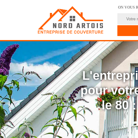
ON VOUS 
L'entrep
pour votre
le 80 