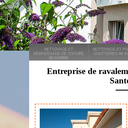
NETTOYAGE ET
NETTOYAGE ET PO
DÉMOUSSAGE DE TOITURE
GOUTTIÈRES 80 
80 SOMME
Entreprise de ravalem
Sant