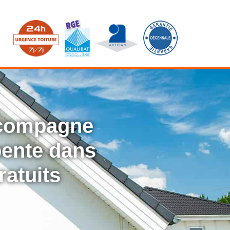
ccompagne
rpente dans
ratuits