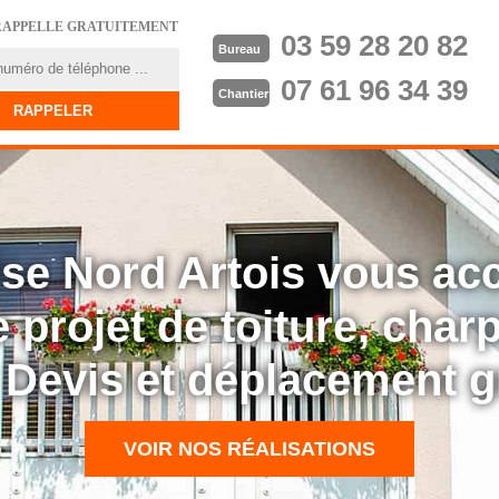
RAPPELLE GRATUITEMENT
03 59 28 20 82
Bureau
07 61 96 34 39
Chantier
rise Nord Artois vous a
 projet de toiture, cha
: Devis et déplacement g
VOIR NOS RÉALISATIONS