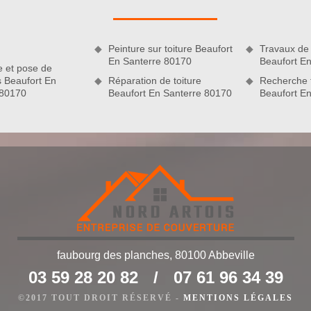
ur du projet. Pour cela, nous vous invitons de ne pas hésiter à
uillez la procéder chez nous car c’est simple, rapide, gratuit
 80170
Peinture sur toiture Beaufort
Travaux de 
En Santerre 80170
Beaufort E
e et pose de
s Beaufort En
Réparation de toiture
Recherche f
 80170
Beaufort En Santerre 80170
Beaufort E
faubourg des planches, 80100 Abbeville
de
03 59 28 20 82
/
07 61 96 34 39
érimenté, l’entreprise Nord Artois est en mesure de suggérer
voir que peindre les murs extérieurs est en quelque sorte un
©2017 TOUT DROIT RÉSERVÉ -
MENTIONS LÉGALES