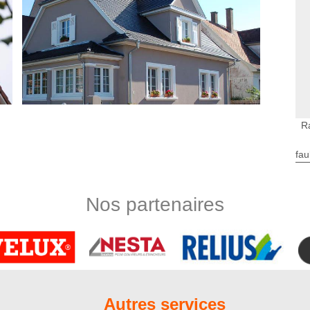
R
fau
s en ravalement que vous pouvez choisir
ement de façade Nord Artois si vous envisagez de donner une
Nos partenaires
us fournirons alors nos prestations de peinture de façade !
matériel complet et performant, notre équipe de couvreurs
e sur tous les revêtements de façade, à savoir le ciment, le
Sachez que nos ouvrages sont de qualité et aux normes.
avalement de façade
a bonne réalisation d’un travail de ravalement de façade ? Le
Autres services
t bien étudier l’ampleur des tâches à faire pour aborder un prix