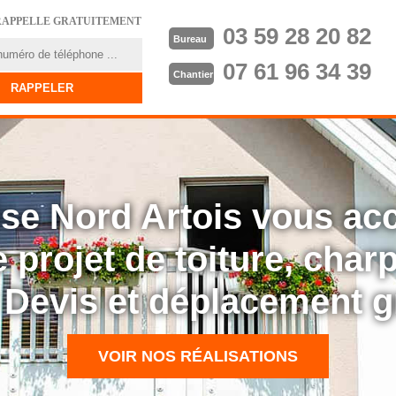
RAPPELLE GRATUITEMENT
03 59 28 20 82
Bureau
07 61 96 34 39
Chantier
rise Nord Artois vous a
 projet de toiture, cha
: Devis et déplacement g
VOIR NOS RÉALISATIONS