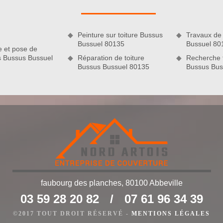
matériel complet et performant, notre équipe de couvreurs
e sur tous les revêtements de façade, à savoir le ciment, le
Sachez que nos ouvrages sont de qualité et aux normes.
Peinture sur toiture Bussus
Travaux de
Bussuel 80135
Bussuel 80
e et pose de
s Bussus Bussuel
Réparation de toiture
Recherche f
Bussus Bussuel 80135
Bussus Bus
faubourg des planches, 80100 Abbeville
de
03 59 28 20 82
/
07 61 96 34 39
ouvel aspect à vos murs extérieurs ? Ne cherchez pas plus
ravalement de façade Nord Artois. Forte de plusieurs années
©2017 TOUT DROIT RÉSERVÉ -
MENTIONS LÉGALES