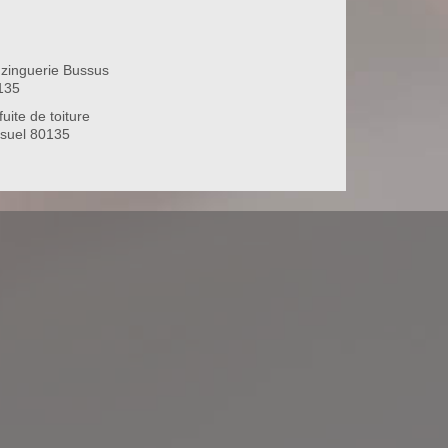
 zinguerie Bussus
135
uite de toiture
suel 80135