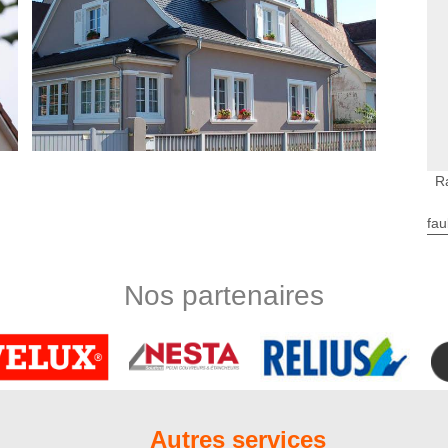
R
fau
esure
Nord Artois met à votre disposition tout son savoir-faire en
tervention assez complexe qui requiert les qualifications d’un
Nos partenaires
ent ou pour le nettoyage des façades à Bussus Bussuel, nous
ir efficacement notre mission. Forte de plusieurs années
yens techniques nécessaires pour pouvoir mener à bien les
os clients.
s en ravalement que vous pouvez choisir
ement de façade Nord Artois si vous envisagez de donner une
Autres services
us fournirons alors nos prestations de peinture de façade !