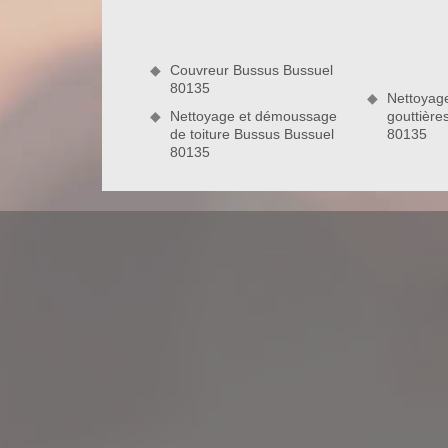
Dans cette optique, vu que nous disposons d’un 
ravaleurs du 80135 est apte à poser de la peintur
bois, l’enduit, la pierre, le béton et plus encore. 
Couvreur Bussus Bussuel
80135
80135
Nettoyag
Nettoyage et démoussage
gouttière
de toiture Bussus Bussuel
80135
Nos prestations de rénovation de faça
Besoin de rénover votre façade ? De donner un n
loin, sollicitez les services de l’entreprise de 