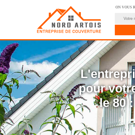
ON VOUS 
L'entrep
pour votre
le 80 