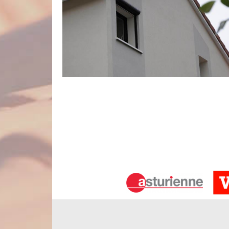
Des interventions de qualité et sur m
En tant que couvreur professionnel, l’entreprise 
matière de ravalement de façade. Il s’agit d’une in
expert en la matière. Que ce soit pour le ravalem
allons procéder étape par étape afin d’accompl
d’existence, notre établissement dispose des mo
travaux de façade que nous réaliserons auprès de n
Peinture de façade : une des finition
Optez pour les services de l’entreprise de raval
touche de couleur à vos murs extérieurs. Nous vo