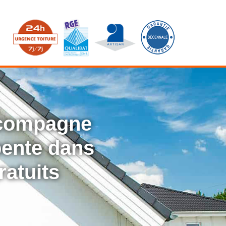
ccompagne
rpente dans
ratuits