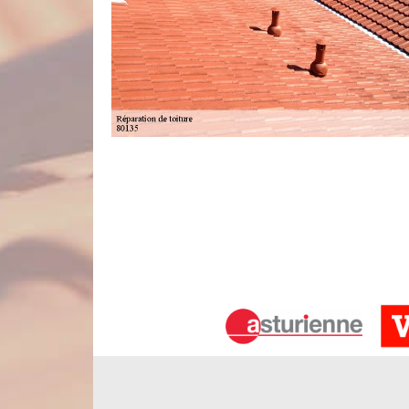
Votre professionnel en réparation de 
La réparation de toit à Bussus Bussuel est une tâ
professionnel et chevronné. Exerçant dans le
l’entreprise Nord Artois est qualifiée pour prendre
que nous pouvons suggérer dans ce sens sont la répa
toit et la rénovation de toiture. Nous nous engag
besoin et à accompagner efficacement votre projet.
Nous pouvons assurer la réparation de
Savez-vous ce qu’est un faîtage ? C’est l’élément 
compris, si jamais le faîtage n’est pas en bon état
d’être incontrôlables. L’entreprise de réparation de 
besoins de réparation de faîtage à Bussus Bussue