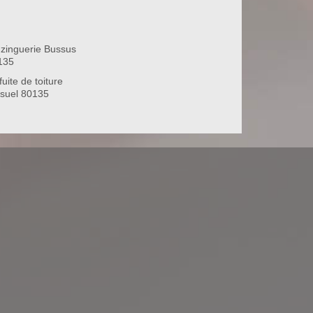
 zinguerie Bussus
135
uite de toiture
suel 80135