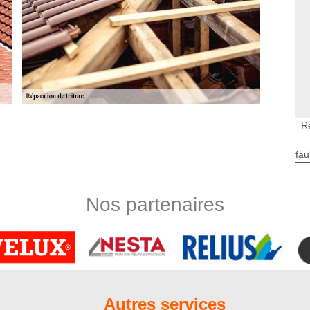
R
toiture à Bussus Bussuel
che assez complexe qui requiert l’intervention d’un couvreur
fau
 domaine de la couverture depuis de nombreuses années,
 en main votre projet de réparation de toiture. Les prestations
ration minime de toit, la réfection partielle ou en totalité de
Nos partenaires
eons à nous mettre à votre écoute, à donner des conseils au
s faîtages à Bussus Bussuel
de votre toiture qui sert à fixer les deux pans. Vous l’aurez
, il peut causer des problèmes de fuite de toiture qui risquent
toiture Nord Artois peut se mettre à votre disposition pour tous
Autres services
l et ses environs. Pour y parvenir, nous pouvons mettre en