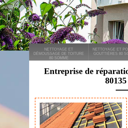
NETTOYAGE ET
NETTOYAGE ET PO
DÉMOUSSAGE DE TOITURE
GOUTTIÈRES 80 
80 SOMME
Entreprise de réparati
80135 