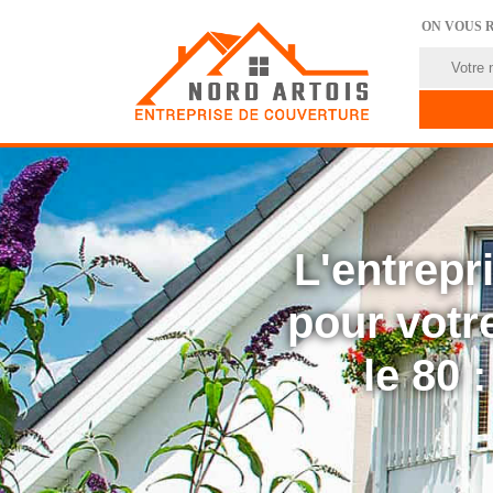
ON VOUS 
L'entrep
pour votre
le 80 