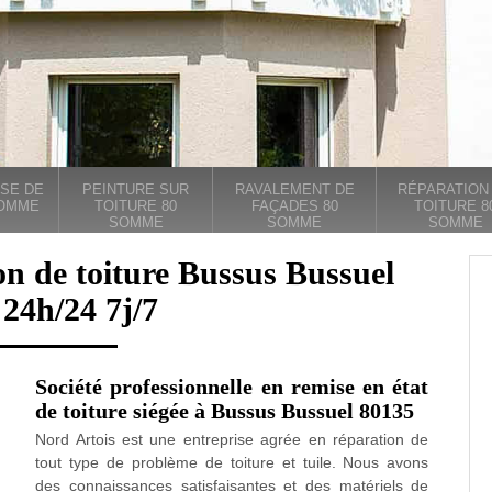
SE DE
PEINTURE SUR
RAVALEMENT DE
RÉPARATION
SOMME
TOITURE 80
FAÇADES 80
TOITURE 8
SOMME
SOMME
SOMME
on de toiture Bussus Bussuel
24h/24 7j/7
Société professionnelle en remise en état
de toiture siégée à Bussus Bussuel 80135
Nord Artois est une entreprise agrée en réparation de
tout type de problème de toiture et tuile. Nous avons
des connaissances satisfaisantes et des matériels de