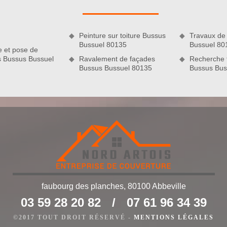
llée et la pose à sec de faîtage.
Peinture sur toiture Bussus
Travaux de
Bussuel 80135
Bussuel 80
e et pose de
s Bussus Bussuel
Ravalement de façades
Recherche f
Bussus Bussuel 80135
Bussus Bus
e au couvreur Nord Artois
n couvreur professionnel tel que Nord Artois dès que vous
faubourg des planches, 80100 Abbeville
 effet, il vaut mieux faire de petites réparations plutôt que
03 59 28 20 82
/
07 61 96 34 39
 des gros travaux de réfection de toit. Sachez que notre
lèmes de fuite de toiture, d’infiltration d’eau, de mauvaise
©2017 TOUT DROIT RÉSERVÉ -
MENTIONS LÉGALES