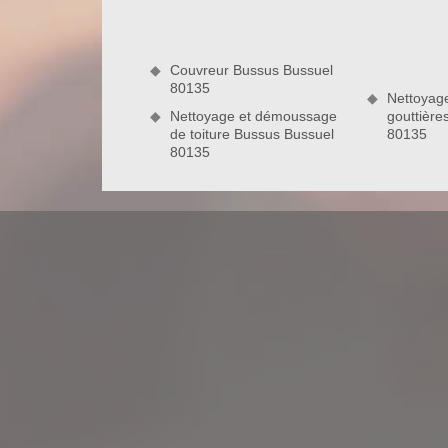
œuvre deux types de méthodes, à savoir la pose sce
Couvreur Bussus Bussuel
80135
80135
Nettoyag
Nettoyage et démoussage
gouttière
de toiture Bussus Bussuel
80135
Confiez la réparation de votre toitur
Il est conseillé de faire rapidement appel à u
remarquerez des imperfections de votre toiture. En
d’attendre et faire exploser votre budget pour
établissement est en mesure de résoudre tous prob