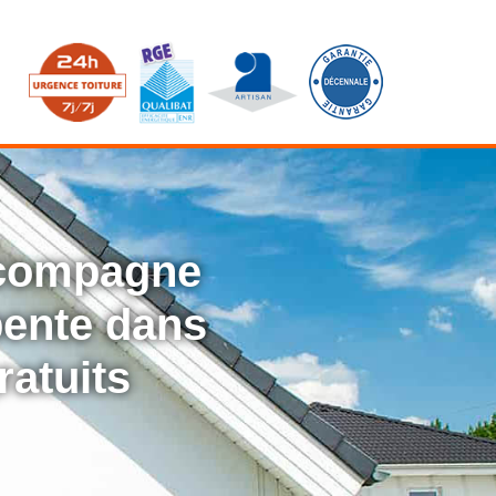
ccompagne
rpente dans
ratuits