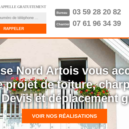
RAPPELLE GRATUITEMENT
03 59 28 20 82
Bureau
07 61 96 34 39
Chantier
rise Nord Artois vous a
 projet de toiture, cha
: Devis et déplacement g
VOIR NOS RÉALISATIONS