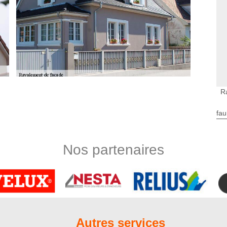
R
lement de façade avec Nord Artois
ge. Nous sommes une entreprise intervenant exclusivement
fau
uis de nombreuses années. Par conséquent, nous détenons un
valement de façades. N’hésitez donc pas à nous contacter si
à Eplessier 80290 et ses environs. Effectivement, notre
Nos partenaires
. Nous adressons uniquement des prestations de qualité à tous
ent.
 l’entreprise Nord Artois
mperfections prennent place sur vos murs extérieurs. Si vous
 avant de contacter le couvreur Nord Artois qui propose des
 mettre en œuvre pour remettre en état votre façade, de sorte
Autres services