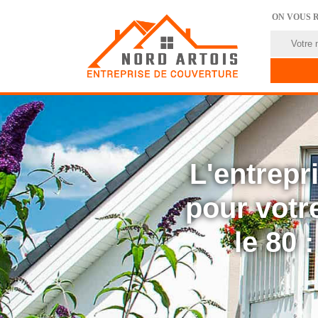
ON VOUS 
L'entrep
pour votre
le 80 