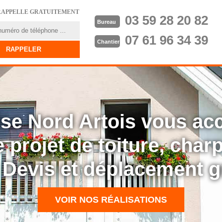
RAPPELLE GRATUITEMENT
03 59 28 20 82
Bureau
07 61 96 34 39
Chantier
rise Nord Artois vous a
 projet de toiture, cha
: Devis et déplacement g
VOIR NOS RÉALISATIONS