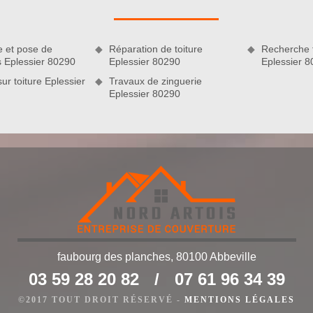
tre les intempéries pour les années à venir. Après nos
ute leur performance et leur esthétique. N’hésitez pas à nous
e et pose de
Réparation de toiture
Recherche f
s Eplessier 80290
Eplessier 80290
Eplessier 
sur toiture Eplessier
Travaux de zinguerie
Eplessier 80290
de nos couvreurs ravaleurs
faubourg des planches, 80100 Abbeville
03 59 28 20 82
/
07 61 96 34 39
prise de couverture Nord Artois peut fournir des prestations de
les environs. Si vous nous engagez pour entreprendre vos
©2017 TOUT DROIT RÉSERVÉ -
MENTIONS LÉGALES
charge les frais de déplacement de nos artisans couvreurs.