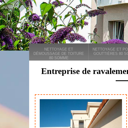
NETTOYAGE ET
NETTOYAGE ET PO
DÉMOUSSAGE DE TOITURE
GOUTTIÈRES 80 
80 SOMME
Entreprise de ravalemen