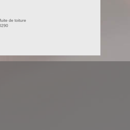
uite de toiture
80290