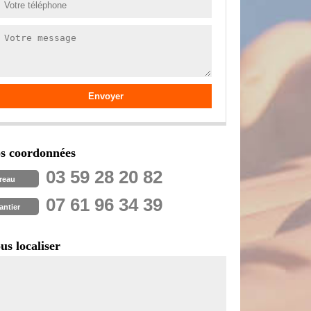
s coordonnées
03 59 28 20 82
reau
07 61 96 34 39
antier
us localiser