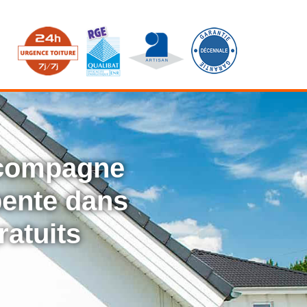
ccompagne
rpente dans
ratuits