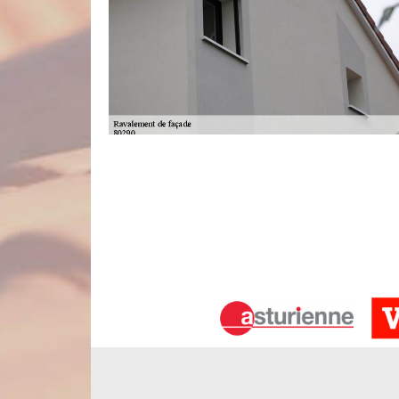
Votre entreprise de nettoyage et rava
Nous vous souhaitons la bienvenue sur notre pa
dans le domaine de la couverture qui exerce dep
savoir-faire solide en matière de nettoyage et ra
vous prévoyez de faire des travaux de façade 
établissement est siégé dans la ville de Eplessier
nos clients particuliers et professionnels qui y résid
Réparation de façade à Eplessier avec
A cause des intempéries, il est possible que des i
remarquez des marques de fissures, n’attendez pas
services de réparation de façade. Nous allons tout