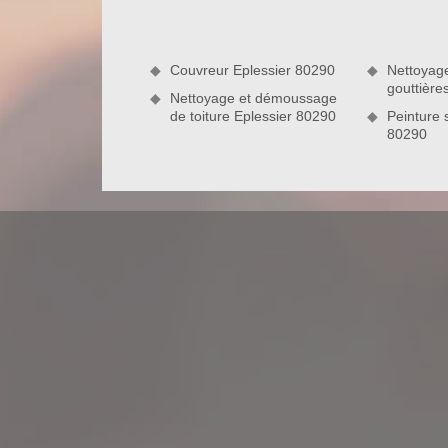
qu’elle puisse vous protéger efficacement con
interventions, vos murs extérieurs retrouveront to
contacter et à nous confier votre projet.
Couvreur Eplessier 80290
Nettoyag
gouttière
Nettoyage et démoussage
de toiture Eplessier 80290
Peinture 
80290
La gratuité des frais de déplacement 
Installée dans la ville de Eplessier 80290, l’entre
nettoyage et ravalement de façades dans tous 
travaux allant dans ce sens, nous prendrons en 