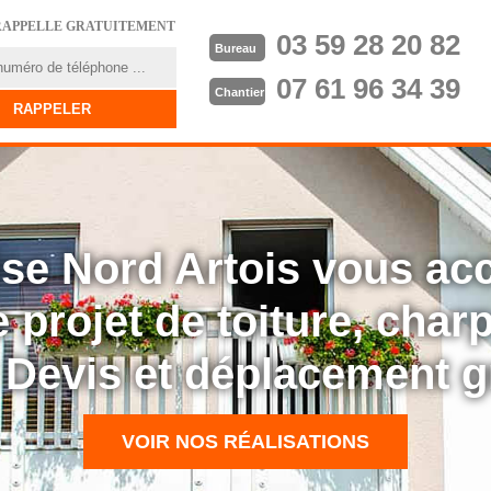
RAPPELLE GRATUITEMENT
03 59 28 20 82
Bureau
07 61 96 34 39
Chantier
rise Nord Artois vous a
 projet de toiture, cha
: Devis et déplacement g
VOIR NOS RÉALISATIONS