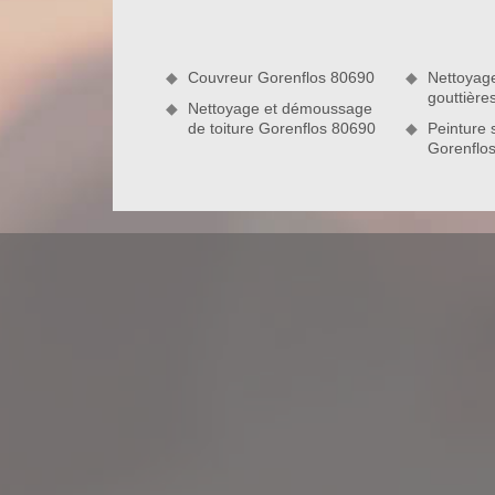
possible et en fonction du nombre de demandes) pou
de votre toiture sera effectué dans un premier temps
Couvreur Gorenflos 80690
Nettoyag
gouttière
Nettoyage et démoussage
de toiture Gorenflos 80690
Peinture s
Gorenflo
Pourquoi faire réparer les tuiles cassé
Il est absolument impératif de prendre contact rap
tuiles présentent des imperfections. En effet, si on
peuvent engendrer de sérieux problèmes de fuite 