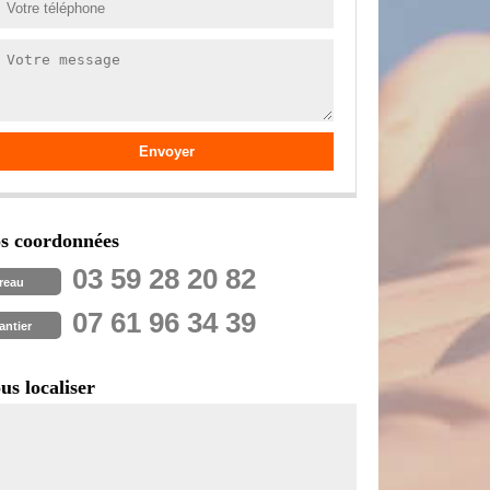
s coordonnées
03 59 28 20 82
reau
07 61 96 34 39
antier
us localiser