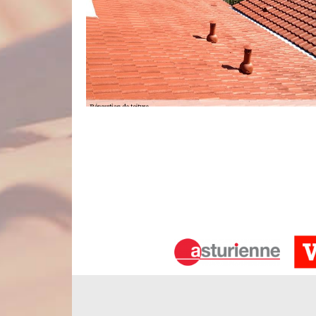
Notre savoir-faire en rénovation de to
Savez-vous que la rénovation de toiture à Gorenflo
vise, non seulement à s’assurer que votre toit es
nécessaires dont votre toiture a besoin. En principe
ans. Dans cette optique, nos artisans couvreurs d
toiture. Ils ne pourront déterminer l’action à entr
toit.
L’entreprise Nord Artois et son servic
Afin de prévoir les problèmes soudains que vous p
entreprise a mis en place un service de dépannage
jour comme de nuit. Notre équipe d’urgence toitur