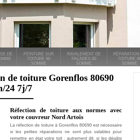
SE DE
PEINTURE SUR
RAVALEMENT DE
RÉPARATION
SOMME
TOITURE 80
FAÇADES 80
TOITURE 8
SOMME
SOMME
SOMME
n de toiture Gorenflos 80690
h/24 7j/7
Réfection de toiture aux normes avec
votre couvreur Nord Artois
La réfection de toiture à Gorenflos 80690 est nécessaire
si les petites réparations ne sont plus valables pour
remettre en état votre toit ; autrement dit, si les dégâts