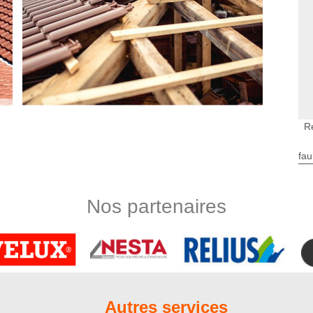
R
iture dans le 80690
fau
s est une intervention obligatoire ? Et oui, cette opération
t toujours performant, mais aussi à apporter les réparations
, les travaux de rénovation de toiture sont à faire tous les dix
Nos partenaires
u 80690 vont, soit remplacer, soit renforcer vos éléments de
eprendre qu’après un diagnostic au préalable de l’état de votre
e d’urgence toiture
ourrez subir à cause du mauvais état de votre toiture, notre
 d’urgence toiture que vous pouvez joindre à tout moment, de
Autres services
e s’engage à intervenir rapidement chez vous (à la mesure du