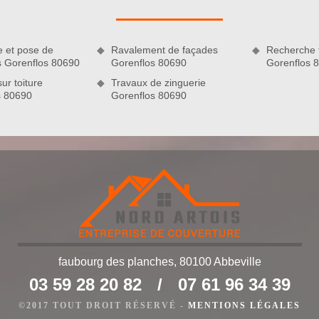
r remédier à vos problèmes de toit. Un court bilan de l’état
 afin de définir l’action à entreprendre.
e et pose de
Ravalement de façades
Recherche f
s Gorenflos 80690
Gorenflos 80690
Gorenflos 
ur toiture
Travaux de zinguerie
s 80690
Gorenflos 80690
es ?
faubourg des planches, 80100 Abbeville
idement avec un couvreur qualifié tel que Nord Artois si vos
03 59 28 20 82
/
07 61 96 34 39
 ne s’occupe pas de leur réparation à temps, les tuiles cassées
de toiture. Comment nos artisans couvreurs vont remettre en
©2017 TOUT DROIT RÉSERVÉ -
MENTIONS LÉGALES