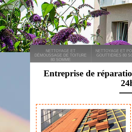
NETTOYAGE ET
NETTOYAGE ET PO
DÉMOUSSAGE DE TOITURE
GOUTTIÈRES 80 
80 SOMME
Entreprise de réparatio
24