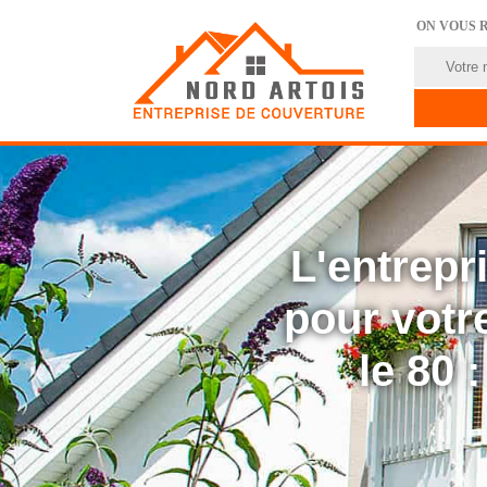
ON VOUS 
L'entrep
pour votre
le 80 