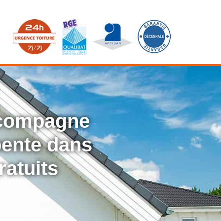
ccompagne
rpente dans
ratuits