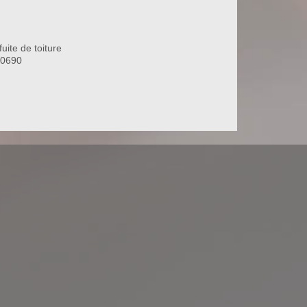
uite de toiture
80690