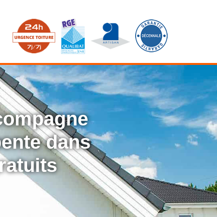
ccompagne
rpente dans
ratuits