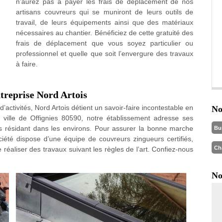
n’aurez pas à payer les frais de déplacement de nos
artisans couvreurs qui se muniront de leurs outils de
travail, de leurs équipements ainsi que des matériaux
nécessaires au chantier. Bénéficiez de cette gratuité des
frais de déplacement que vous soyez particulier ou
professionnel et quelle que soit l’envergure des travaux
à faire.
treprise Nord Artois
’activités, Nord Artois détient un savoir-faire incontestable en
No
a ville de Offignies 80590, notre établissement adresse ses
els résidant dans les environs. Pour assurer la bonne marche
Bu
ciété dispose d’une équipe de couvreurs zingueurs certifiés,
Ch
 réaliser des travaux suivant les règles de l’art. Confiez-nous
No