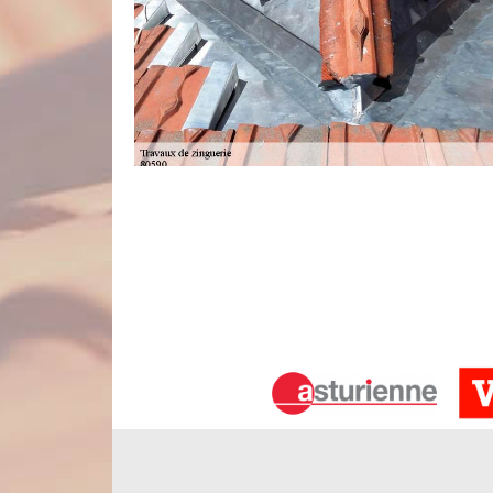
Travaux de zinguerie
La zinguerie est une pièce non négligeable en parl
considérablement la résistance de la toiture envers 
bonne présentation de la hauteur de la fondation
monde. Il est exigé de confié l’intervention entre l
des projets de zinguerie de toiture à réaliser effic
Des couvreurs zingueurs compétents à
Pour que notre établissement puisse mener à bien v
disposition une équipe de couvreurs zingueurs qua
de zinguerie de qualité, sur mesure et conform
spécialisées leur permettant de réaliser des trav