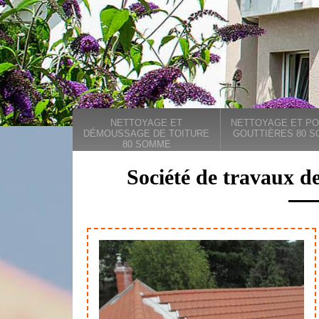
NETTOYAGE ET
NETTOYAGE ET PO
DÉMOUSSAGE DE TOITURE
GOUTTIÈRES 80 
80 SOMME
Société de travaux de