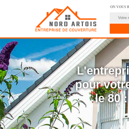
ON VOUS 
L'entrep
pour votre
le 80 