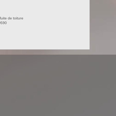
uite de toiture
0590