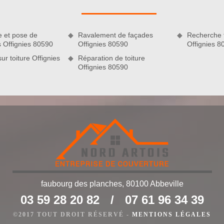
r mesure de votre projet. Vous pouvez leur laisser prendre
e et pose de
Ravalement de façades
Recherche f
s Offignies 80590
Offignies 80590
Offignies 8
ur toiture Offignies
Réparation de toiture
Offignies 80590
ise de couverture Nord Artois
faubourg des planches, 80100 Abbeville
ouverture Nord Artois suggère également comme prestations le
03 59 28 20 82
/
07 61 96 34 39
toyage de gouttières, la peinture sur toiture, le nettoyage et
nsi que la recherche fuite de toiture. Bien sûr, nous pouvons
©2017 TOUT DROIT RÉSERVÉ -
MENTIONS LÉGALES
de toiture. N’hésitez pas à nous contacter et à nous confier