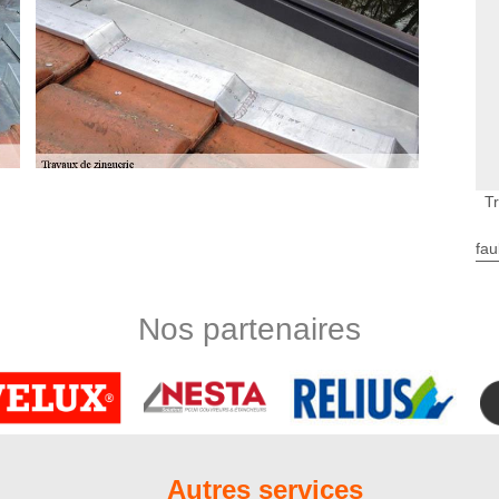
T
ant d’une couverture de maison. C’est un matériel qui renforce
fau
l’humidité. En outre, c’est aussi un outil indispensable pour la
. Tout travaux de zinguerie ne peut pas assurer par tout le
a main d’un prestataire professionnel et aussi bien équipé. Pour
Nos partenaires
acement, merci de nous faire appel directement.
 votre disposition
otre projet lié à la zinguerie à Offignies, il est mis à votre
lifiés et compétents qui est apte à entreprendre des travaux
es aux normes. Tous nos experts ont suivi des formations
aux correspondant aux règles de l’art. Les zingueurs de Nord
Autres services