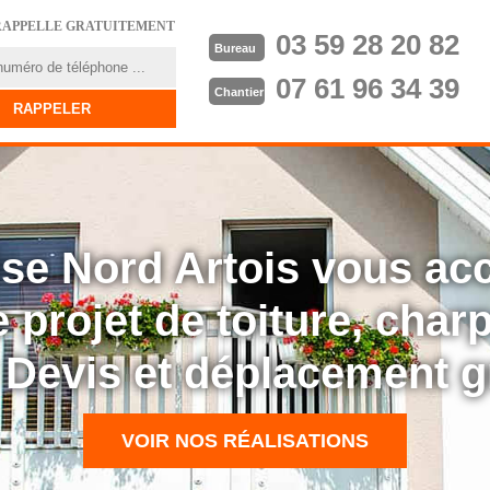
RAPPELLE GRATUITEMENT
03 59 28 20 82
Bureau
07 61 96 34 39
Chantier
rise Nord Artois vous a
 projet de toiture, cha
: Devis et déplacement g
VOIR NOS RÉALISATIONS