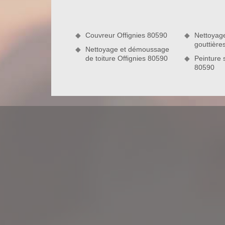
Artois s’engagent à assurer un accompagnement su
en main vos travaux en toute sérénité.
Couvreur Offignies 80590
Nettoyag
gouttière
Nettoyage et démoussage
de toiture Offignies 80590
Peinture s
80590
Les activités principales de l’entrepr
Hormis les travaux de zinguerie, l’entreprise de c
nettoyage et démoussage de toiture, la pose et net
ravalement de façades, la réparation de toiture ai
nous charger de vos travaux de pose et rénovation 