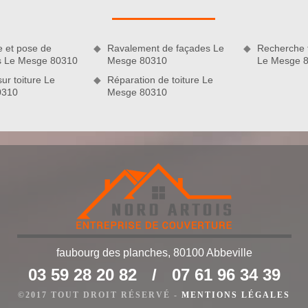
a main d’un prestataire professionnel et aussi bien équipé. Pour
acement, merci de nous faire appel directement.
e et pose de
Ravalement de façades Le
Recherche f
es Le Mesge 80310
Mesge 80310
Le Mesge 
sur toiture Le
Réparation de toiture Le
0310
Mesge 80310
ise de couverture Nord Artois
faubourg des planches, 80100 Abbeville
ouverture Nord Artois suggère également comme prestations le
03 59 28 20 82
/
07 61 96 34 39
toyage de gouttières, la peinture sur toiture, le nettoyage et
nsi que la recherche fuite de toiture. Bien sûr, nous pouvons
©2017 TOUT DROIT RÉSERVÉ -
MENTIONS LÉGALES
de toiture. N’hésitez pas à nous contacter et à nous confier