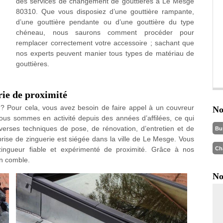
des services de changement de gouttières à Le Mesge
80310. Que vous disposiez d’une gouttière rampante,
d’une gouttière pendante ou d’une gouttière du type
chéneau, nous saurons comment procéder pour
remplacer correctement votre accessoire ; sachant que
nos experts peuvent manier tous types de matériau de
gouttières.
rie de proximité
 ? Pour cela, vous avez besoin de faire appel à un couvreur
No
. Nous sommes en activité depuis des années d’affilées, ce qui
iverses techniques de pose, de rénovation, d’entretien et de
Bu
prise de zinguerie est siégée dans la ville de Le Mesge. Vous
Ch
ingueur fiable et expérimenté de proximité. Grâce à nos
on comble.
No