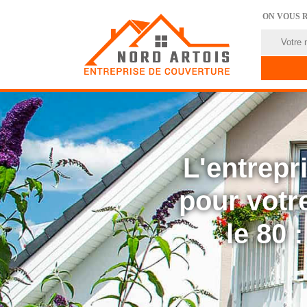
ON VOUS 
L'entrep
pour votre
le 80 