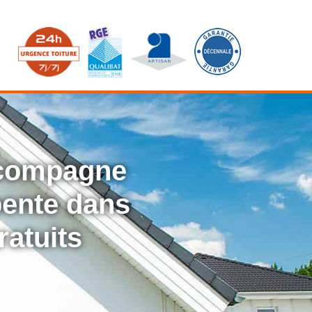
ccompagne
rpente dans
ratuits