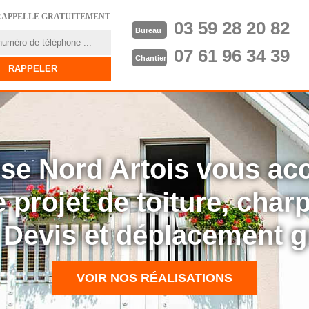
RAPPELLE GRATUITEMENT
03 59 28 20 82
Bureau
07 61 96 34 39
Chantier
rise Nord Artois vous a
 projet de toiture, cha
: Devis et déplacement g
VOIR NOS RÉALISATIONS