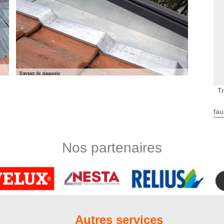
T
s d’une garantie décennale
elle, les travaux de zinguerie réalisés par nos soins sont
fau
e prendra effet dès le premier jour où nous nous occuperons
ge-ouvrages qui sera effectif pendant les dix ans à venir ; à
 matériels ou humains causés par un défaut de fabrication de
Nos partenaires
s avons installé, des planches de rives, des verrières, des
ant d’une couverture de maison. C’est un matériel qui renforce
l’humidité. En outre, c’est aussi un outil indispensable pour la
. Tout travaux de zinguerie ne peut pas assurer par tout le
Autres services