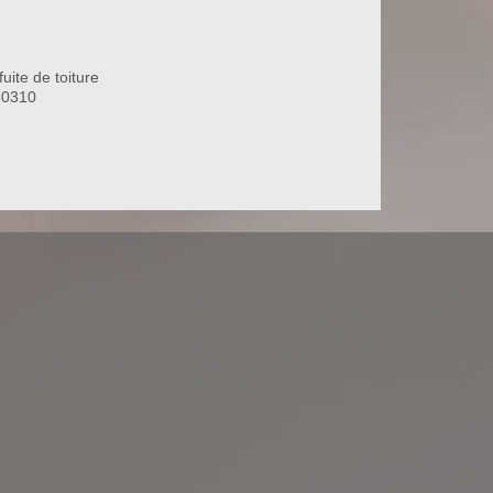
uite de toiture
80310