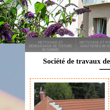
NETTOYAGE ET
NETTOYAGE ET PO
DÉMOUSSAGE DE TOITURE
GOUTTIÈRES 80 
80 SOMME
Société de travaux d