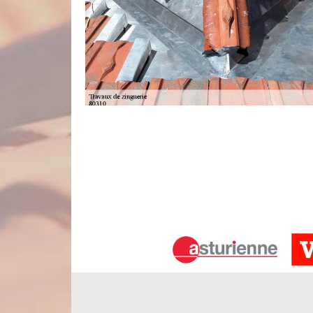
Des travaux de zinguerie accompagné
En tant qu’entreprise de couverture professionn
accompagnés d’une garantie décennale. Cette offr
de votre chantier. Il s’agit d’une assurance domma
bénéficier si jamais vous rencontrez des accidents
nos ouvrages, c’est-à-dire des gouttières que nou
fenêtres de toit ou autre.
Travaux de zinguerie
La zinguerie est une pièce non négligeable en parl
considérablement la résistance de la toiture envers 
bonne présentation de la hauteur de la fondation